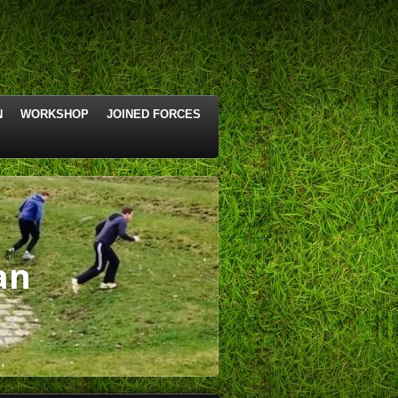
N
WORKSHOP
JOINED FORCES
an