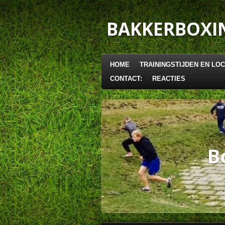
Ga
direct
BAKKERBOXI
naar
de
hoofdinhoud
HOME
TRAININGSTIJDEN EN LOC
CONTACT:
REACTIES
B