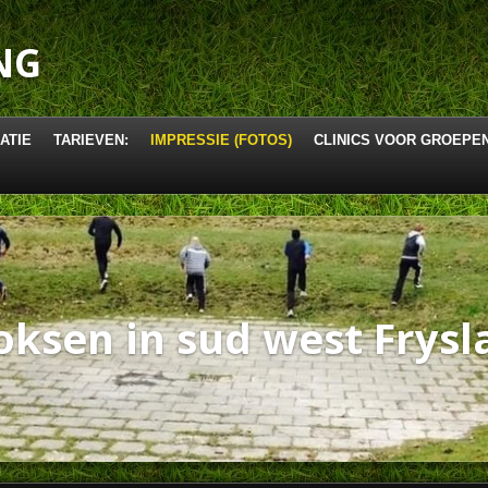
NG
ATIE
TARIEVEN:
IMPRESSIE (FOTOS)
CLINICS VOOR GROEPE
oksen in sud west Frysl